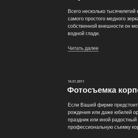
Всего несколько тысячелетий 
самого простого медного зерк
собственной внешности он мо
водной глади.
Читать далее
«Глаза
—
это
зеркало
души,
ОПУБЛИКОВАНО
16.01.2011
а
Фотосъемка корп
объектив
—
Если Вашей фирме предстоит 
увеличительное
рождения или даже юбилей о
стекло.»
праздник или иной радостный 
профессиональную съемку ко