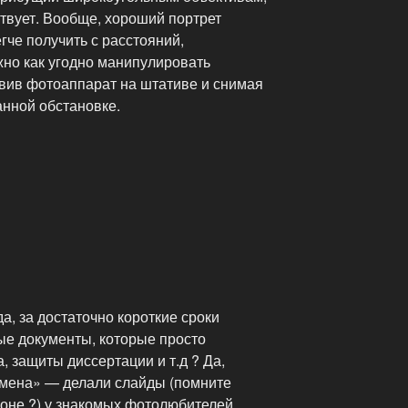
ствует. Вообще, хороший портрет
гче получить с расстояний,
но как угодно манипулировать
вив фотоаппарат на штативе и снимая
анной обстановке.
а, за достаточно короткие сроки
ые документы, которые просто
 защиты диссертации и т.д ? Да,
емена» — делали слайды (помните
оне ?) у знакомых фотолюбителей,