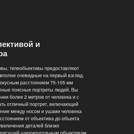
пективой и
ра
ивы, телеобъективы предоставляют
вполне очевидные на первый взгляд.
окусным расстоянием 75-105 мм
пные поясные портреты людей. Вы
нии более 2 метров от человека и с
ать отличный портрет, включающий
тояние между носом и ушами человека
сстоянием от объектива до объекта
увеличения деталей близко
присущий широкоугольным объективам,