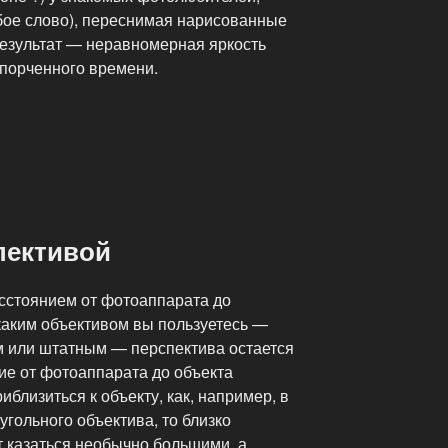
убое слово), переснимая нарисованные
результат — неравномерная яркость
спорченного времени.
пективой
сстоянием от фотоаппарата до
 каким объективом вы пользуетесь —
 или штатным — перспектива остается
ние от фотоаппарата до объекта
близиться к объекту, как, например, в
гольного объектива, то близко
 казаться необычно большими, а