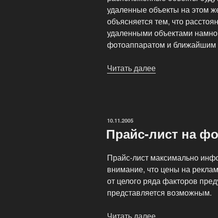
удаленные объекты на этом ж
объясняется тем, что рассто
удаленными объектами намно
фотоаппаратом и ближайшим 
Читать далее
«Управление
перспективой»
ОПУБЛИКОВАНО
10.11.2005
Прайс-лист на ф
Прайс-лист максимально инфо
внимание, что цены на рекла
от целого ряда факторов пред
представляется возможным.
Читать далее
«Прайс-