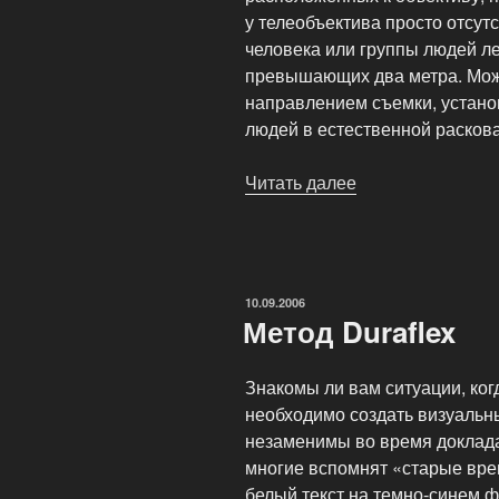
у телеобъектива просто отсут
человека или группы людей ле
превышающих два метра. Мож
направлением съемки, устано
людей в естественной расков
Читать далее
«Управление
перспективой
и
композицией
кадра»
ОПУБЛИКОВАНО
10.09.2006
Метод Duraflex
Знакомы ли вам ситуации, когд
необходимо создать визуальн
незаменимы во время доклада,
многие вспомнят «старые вр
белый текст на темно-синем ф