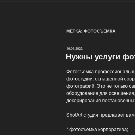
МЕТКА: ФОТОСЪЕМКА
ОПУБЛИКОВАНО
16.01.2022
Нужны услуги фо
Фотосъемка профессиональны
фотостудии, оснащенной совр
фотографий. Это не только са
оборудование для освещения,
декорирования постановочных
ShotArt студия предлагает ва
* фотосъемка корпоратива;