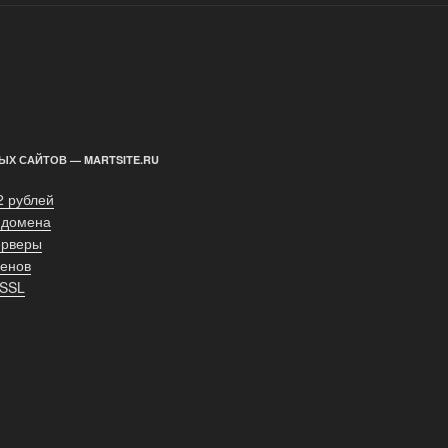
ЫХ САЙТОВ — MARTSITE.RU
2 рублей
 домена
ерверы
енов
 SSL