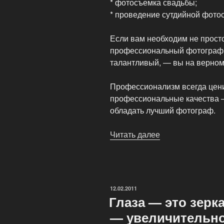
* фотосъемка свадьбы;
* проведение сутдийной фотос
Если вам необходим не просто
профессиональный фотограф, 
талантливый, — вы на верном
Профессионализм всегда цени
профессиональные качества —
обладать лучший фотограф.
Читать далее
«Нужны
услуги
фотографа?»
ОПУБЛИКОВАНО
12.02.2011
Глаза — это зерк
— увеличительно