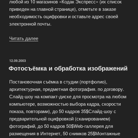
любой из 10 магазинов «Кодак Экспресс» (их список
приведен на главной странице), отметьте в заказе
необходимость оцифровки и оставьте адрес своей
электронной почты.
Читать далее
«Как
заказать
оцифровку
фотопленки
ОПУБЛИКОВАНО
12.09.2003
Фотосъёмка и обработка изображений
или
других
Постановочная съёмка в студии (портфолио),
фотоматериалов?»
архитектурная, предметная фотография. по договору.
Слайд-шоу на компакт-диске для просмотра на любом
компьютере, возможностью выбора кадра, скорости
показа, повторами), до 50 кадров 35$Слайд-шоу с
предварительной оцифровкой (сканированием)
фотографий, до 50 кадров 50$Web-галлерея для
размещения в Интернет, 50 снимков 25$Монтажные