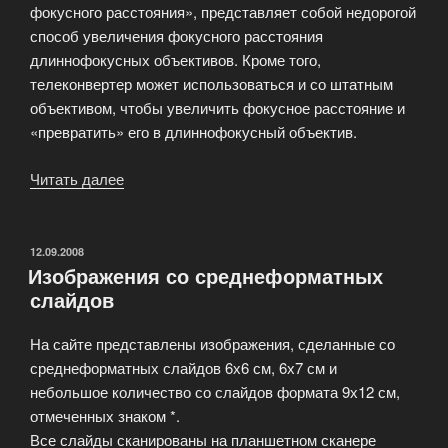
фокусного расстояния», представляет собой недорогой
способ увеличения фокусного расстояния
длиннофокусных объективов. Кроме того,
телеконвертер может использоваться и со штатным
объективом, чтобы увеличить фокусное расстояние и
«превратить» его в длиннофокусный объектив.
Читать далее
«Телеконвертер
—
удлинителем
фокусного
ОПУБЛИКОВАНО
12.09.2008
Изображения со среднеформатных
расстояния»
слайдов
На сайте представлены изображения, сделанные со
среднеформатных слайдов 6х6 см, 6х7 см и
небольшое количество со слайдов формата 9х12 см,
отмеченных знаком *.
Все слайды сканированы на планшетном сканере