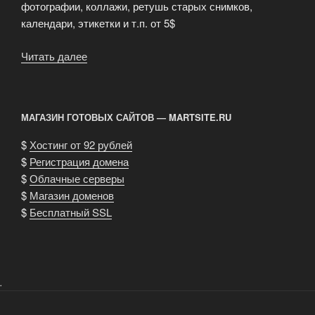
фотографии, коллажи, ретушь старых снимков,
календари, этикетки и т.п. от 5$
Читать далее
«Фотосъёмка
и
обработка
изображений»
МАГАЗИН ГОТОВЫХ САЙТОВ — MARTSITE.RU
$
Хостинг от 92 рублей
$
Регистрация домена
$
Облачные серверы
$
Магазин доменов
$
Бесплатный SSL
.