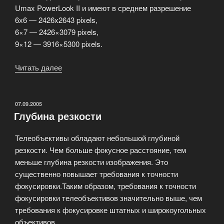
Umax PowerLook II и имеют в среднем разрешение
6х6 — 2426х2643 pixels,
6×7 — 2426×3079 pixels,
9×12 — 3916×5300 pixels.
Читать далее
«Изображения
со
среднеформатных
слайдов»
ОПУБЛИКОВАНО
07.09.2005
Глубина резкости
Телеобъективы обладают небольшой глубиной
резкости. Чем больше фокусное расстояние, тем
меньше глубина резкости изображения. Это
существенно повышает требования к точности
фокусировки.Таким образом, требования к точности
фокусировки телеобъективов значительно выше, чем
требования к фокусировке штатных и широкоугольных
объективов.