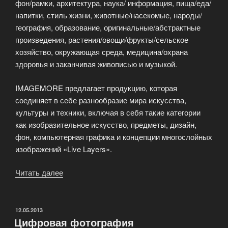
фон/рамки, архитектура, наука/ информация, пища/еда/
напитки, стиль жизни, животные/насекомые, народы/
география, образование, оригинальные/абстрактные
произведения, растения/овощи/фрукты/сельское
хозяйство, окружающая среда, медицина/охрана
здоровья и заканчивая живописью и музыкой.
IMAGEMORE предлагает продукцию, которая
соединяет в себе разнообразие мира искусства,
культуры и техники, включая в себя такие категории
как изобразительное искусство, предметы, дизайн,
фон, компьютерная графика и концепции многослойных
изображений «Live Layers».
Читать далее
«Поставщик
цифровых
изображений
ImageMore»
ОПУБЛИКОВАНО
12.05.2013
Цифровая фотография