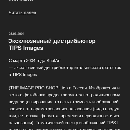
Читать далее
«Глубина
резкости»
ОПУБЛИКОВАНО
25.03.2004
Эксклюзивный дистрибьютор
TIPS Images
С марта 2004 года ShotArt
— эксклюзивный дистрибьютор итальянского фотосток
а TIPS Images
(THE IMAGE PRO SHOP Ltd.) в России. Изображения и
з этого фотобанка предоставляются по традиционному
виду лицензирования, то есть стоимость изображений
зависит от параметров их использования (вида продук
ции, ее тиража, формата, времени и периодичности исп
ользования). Тематический спектр изображений TIPS I
mages очень широк и может удовлетворить практическ