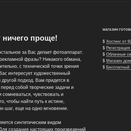
МАГАЗИН ГОТОВ
 ничего проще!
$
Хостинг от 9
$
Регистрация
остальное за Вас делает фотоаппарат.
$
Облачные с
й рекламной фразы? Никакого обмана,
$
Магазин дом
тельно, с технической точки зрения
$
Бесплатный
 Вас интересует художественный
м другой подход. Вам придется в
перед собой творческие задачи и
и сомневаться, чувствовать и
о, чтобы найти путь к истине,
ин шаг, еще на одно мгновение.
яется синтетическим видом
 Для создания настоящих произведений