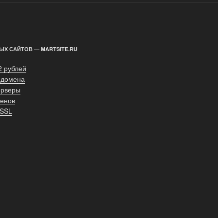
ЫХ САЙТОВ — MARTSITE.RU
2 рублей
 домена
ерверы
енов
 SSL