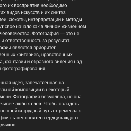
ного их восприятия необходимо
х видов искусств и их синтез.
еи, сюжеты, интерпретации и методы
ут свое начало как в личном жизненном
е человечества. Фотография — это не
 и ответственность за результат.
афии является приоритет
твенных критериев, нравственных
а, фантазии и образного видения над
и фотографирования.
нная идея, запечатленная на
ельной композиции в некоторый
мени. Фотография безмолвна, но она
ечивее любых слов. Чтобы овладеть
но пройти трудный путь от ремесла к
афии станет понятен сердцу каждого
одчиков.