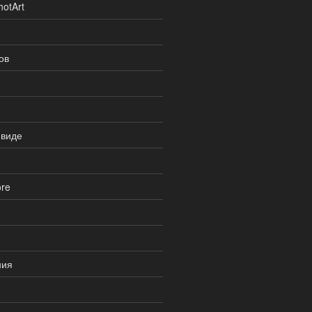
otArt
ов
 виде
re
ния