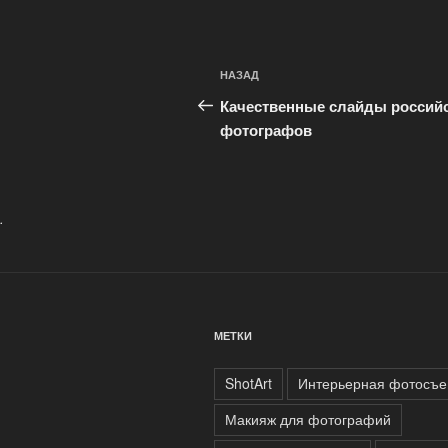
Навигация
Предыдущая
НАЗАД
по
запись:
Качественные слайды россий
записям
фотографов
.
МЕТКИ
ShotArt
Интерьерная фотосъе
Макияж для фотографий