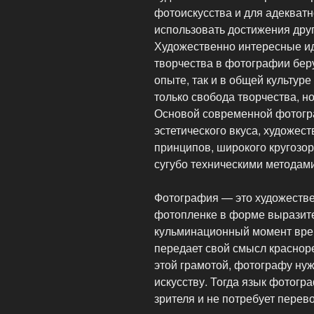
фотоискусства и для адекват
использовать достижения други
Художественно интересные ид
творчества в фотографии бер
опыте, так и в общей культур
только свобода творчества, но
Основой современной фотогр
эстетического вкуса, художес
принципов, широкого кругозор
сугубо техническими методам
Фотография — это художестве
фотопленке в форме выразит
кульминационный момент вре
передает свой смысл краснор
этой грамотой, фотографу нуж
искусству. Тогда язык фотогр
зрителя и не потребует перев