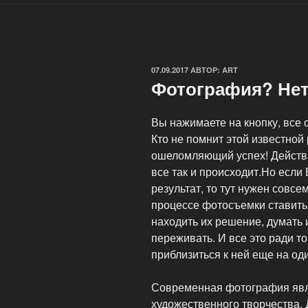
ОПУБЛИКОВАНО
07.09.2017
АВТОР:
ART
Фотография? Нет
Вы нажимаете на кнопку, все 
Кто не помнит этой известно
ошеломляющий успех! Действи
все так и происходит.Но если
результат, то тут нужен совсе
процессе фотосъемки ставить 
находить их решение, думать 
переживать. И все это ради тог
приблизиться к ней еще на од
Современная фотография явл
художественного творчества.